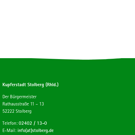
Kupferstadt Stolberg (Rhld.)
Der Bürgermeister
Strasse:
Hausnummer:
Rathausstraße
11 – 13
Postleitzahl:
Ort:
52222
Stolberg
Telefon:
02402 / 13-0
E-Mail:
info(at)stolberg.de