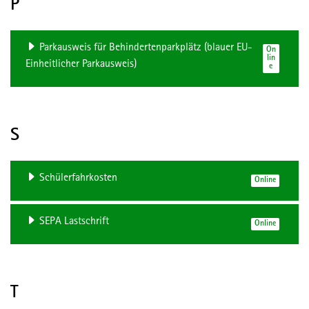
P
Parkausweis für Behindertenparkplätz (blauer EU-
On
lin
Einheitlicher Parkausweis)
e
S
Schülerfahrkosten
Online
SEPA Lastschrift
Online
T