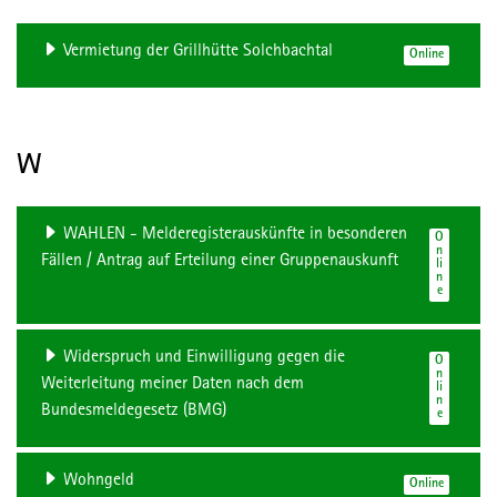
Vermietung der Grillhütte Solchbachtal
Online
W
WAHLEN - Melderegisterauskünfte in besonderen
O
n
Fällen / Antrag auf Erteilung einer Gruppenauskunft
li
n
e
Widerspruch und Einwilligung gegen die
O
n
Weiterleitung meiner Daten nach dem
li
n
Bundesmeldegesetz (BMG)
e
Wohngeld
Online