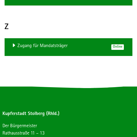
Z
Zugang für Mandatsträger
Online
Kupferstadt Stolberg (Rhld.)
Der Bürgermeister
Strasse:
Hausnummer:
Rathausstraße
11 – 13