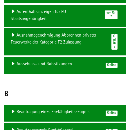
Aufenthaltsanzeigen für EU-
vor Or
t
Staatsangehörigkeit
Ausnahmegenehmigung Abbrennen privater
O
nl
Feuerwerke der Kategorie F2 Zulassung
in
e
Ausschuss- und Ratssitzungen
Online
B
Beantragung eines Ehefähigkeitszeugnis
Online