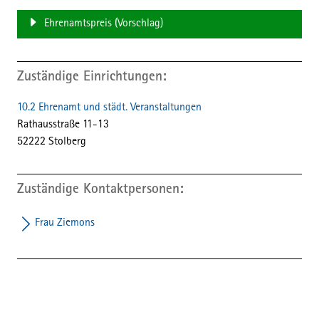
Ehrenamtspreis (Vorschlag)
Zuständige Einrichtungen
10.2 Ehrenamt und städt. Veranstaltungen
Straße:
Hausnummer:
Rathausstraße
11-13
PLZ:
Ort:
52222
Stolberg
Zuständige Kontaktpersonen
Frau Ziemons