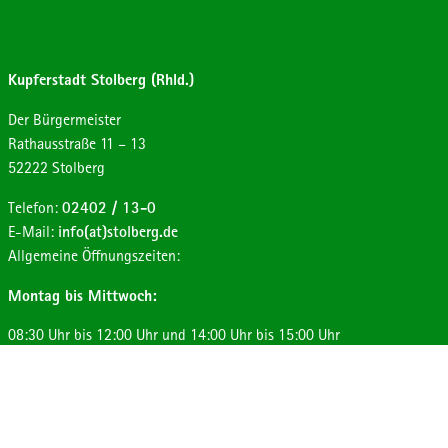
Kupferstadt Stolberg (Rhld.)
Der Bürgermeister
Strasse:
Hausnummer:
Rathausstraße
11 – 13
Postleitzahl:
Ort:
52222
Stolberg
Telefon:
02402 / 13-0
E-Mail:
info(at)stolberg.de
Allgemeine Öffnungszeiten:
Montag bis Mittwoch:
08:30 Uhr bis 12:00 Uhr und 14:00 Uhr bis 15:00 Uhr
Donnerstag:
08:30 Uhr bis 12:00 Uhr und 14:00 Uhr bis 17:30 Uhr