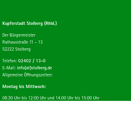
Kupferstadt Stolberg (Rhld.)
Der Bürgermeister
Strasse:
Hausnummer:
Rathausstraße
11 – 13
Postleitzahl:
Ort:
52222
Stolberg
Telefon:
02402 / 13-0
E-Mail:
info(at)stolberg.de
Allgemeine Öffnungszeiten:
Montag bis Mittwoch:
08:30 Uhr bis 12:00 Uhr und 14:00 Uhr bis 15:00 Uhr
Donnerstag:
08:30 Uhr bis 12:00 Uhr und 14:00 Uhr bis 17:30 Uhr