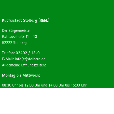
Kupferstadt Stolberg (Rhld.)
Der Bürgermeister
Strasse:
Hausnummer:
Rathausstraße
11 – 13
Postleitzahl:
Ort:
52222
Stolberg
Telefon:
02402 / 13-0
E-Mail:
info(at)stolberg.de
Allgemeine Öffnungszeiten:
Montag bis Mittwoch:
08:30 Uhr bis 12:00 Uhr und 14:00 Uhr bis 15:00 Uhr
Donnerstag:
08:30 Uhr bis 12:00 Uhr und 14:00 Uhr bis 17:30 Uhr