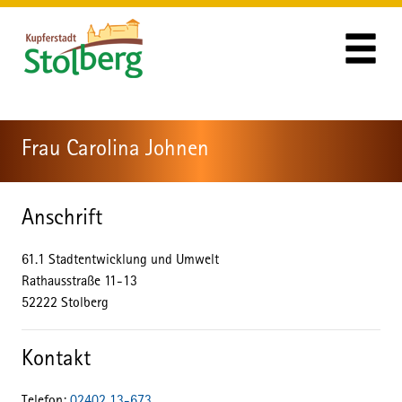
Zum Header
Zum Hauptinhalt
Zum Footer
Zum Hauptinhalt springen
Frau Carolina Johnen
Anschrift
61.1 Stadtentwicklung und Umwelt
Rathausstraße
11-13
52222
Stolberg
Kontakt