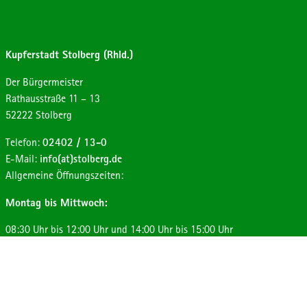
Kupferstadt Stolberg (Rhld.)
Der Bürgermeister
Strasse:
Hausnummer:
Rathausstraße
11 – 13
Postleitzahl:
Ort:
52222
Stolberg
Telefon:
02402 / 13-0
E-Mail:
info(at)stolberg.de
Allgemeine Öffnungszeiten:
Montag bis Mittwoch:
08:30 Uhr bis 12:00 Uhr und 14:00 Uhr bis 15:00 Uhr
Donnerstag:
08:30 Uhr bis 12:00 Uhr und 14:00 Uhr bis 17:30 Uhr