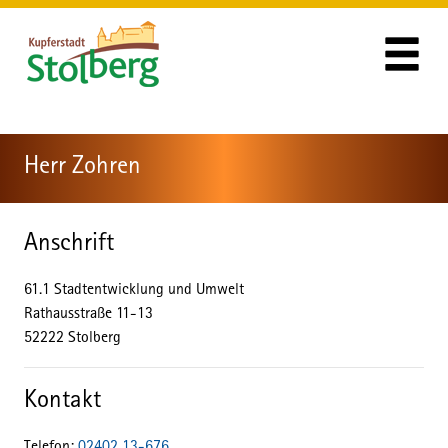
Zum Header
Zum Hauptinhalt
Zum Footer
Zum Hauptinhalt springen
Herr Zohren
Anschrift
61.1 Stadtentwicklung und Umwelt
Rathausstraße
11-13
52222
Stolberg
Kontakt