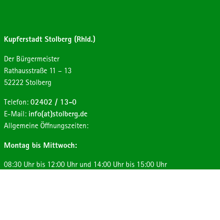
Kupferstadt Stolberg (Rhld.)
Der Bürgermeister
Strasse:
Hausnummer:
Rathausstraße
11 – 13
Postleitzahl:
Ort:
52222
Stolberg
Telefon:
02402 / 13-0
E-Mail:
info(at)stolberg.de
Allgemeine Öffnungszeiten:
Montag bis Mittwoch:
08:30 Uhr bis 12:00 Uhr und 14:00 Uhr bis 15:00 Uhr
Donnerstag:
08:30 Uhr bis 12:00 Uhr und 14:00 Uhr bis 17:30 Uhr