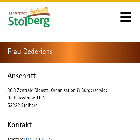
Zum Header
Zum Hauptinhalt
Zum Footer
Zum Hauptinhalt springen
Frau Dederichs
Anschrift
30.3 Zentrale Dienste, Organisation & Bürgerservice
Rathausstraße
11-13
52222
Stolberg
Kontakt