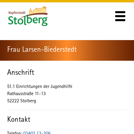
Zum Header
Zum Hauptinhalt
Zum Footer
Zum Hauptinhalt springen
Frau Larsen-Biederstedt
Anschrift
51.1 Einrichtungen der Jugendhilfe
Rathausstraße
11-13
52222
Stolberg
Kontakt