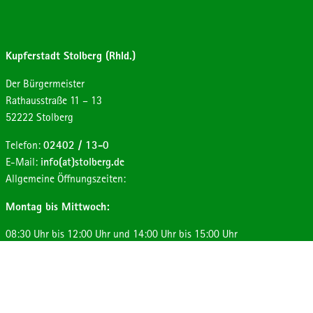
Kupferstadt Stolberg (Rhld.)
Der Bürgermeister
Strasse:
Hausnummer:
Rathausstraße
11 – 13
Postleitzahl:
Ort:
52222
Stolberg
Telefon:
02402 / 13-0
E-Mail:
info(at)stolberg.de
Allgemeine Öffnungszeiten:
Montag bis Mittwoch:
08:30 Uhr bis 12:00 Uhr und 14:00 Uhr bis 15:00 Uhr
Donnerstag:
08:30 Uhr bis 12:00 Uhr und 14:00 Uhr bis 17:30 Uhr