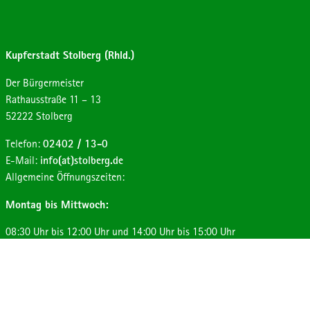
Kupferstadt Stolberg (Rhld.)
Der Bürgermeister
Strasse:
Hausnummer:
Rathausstraße
11 – 13
Postleitzahl:
Ort:
52222
Stolberg
Telefon:
02402 / 13-0
E-Mail:
info(at)stolberg.de
Allgemeine Öffnungszeiten:
Montag bis Mittwoch:
08:30 Uhr bis 12:00 Uhr und 14:00 Uhr bis 15:00 Uhr
Donnerstag:
08:30 Uhr bis 12:00 Uhr und 14:00 Uhr bis 17:30 Uhr