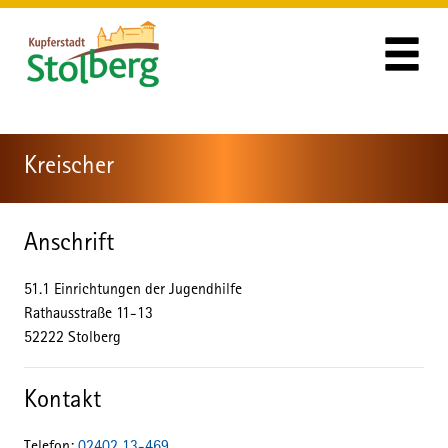
Zum Header
Zum Hauptinhalt
Zum Footer
Zum Hauptinhalt springen
Kreischer
Anschrift
51.1 Einrichtungen der Jugendhilfe
Rathausstraße
11-13
52222
Stolberg
Kontakt