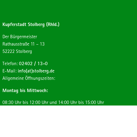
Kupferstadt Stolberg (Rhld.)
Der Bürgermeister
Strasse:
Hausnummer:
Rathausstraße
11 – 13
Postleitzahl:
Ort:
52222
Stolberg
Telefon:
02402 / 13-0
E-Mail:
info(at)stolberg.de
Allgemeine Öffnungszeiten:
Montag bis Mittwoch:
08:30 Uhr bis 12:00 Uhr und 14:00 Uhr bis 15:00 Uhr
Donnerstag:
08:30 Uhr bis 12:00 Uhr und 14:00 Uhr bis 17:30 Uhr