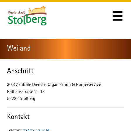
Zum Header
Zum Hauptinhalt
Zum Footer
Zum Hauptinhalt springen
Weiland
Anschrift
30.3 Zentrale Dienste, Organisation & Bürgerservice
Rathausstraße
11-13
52222
Stolberg
Kontakt