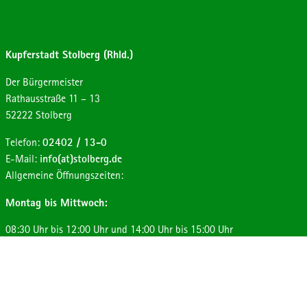
Kupferstadt Stolberg (Rhld.)
Der Bürgermeister
Strasse:
Hausnummer:
Rathausstraße
11 – 13
Postleitzahl:
Ort:
52222
Stolberg
Telefon:
02402 / 13-0
E-Mail:
info(at)stolberg.de
Allgemeine Öffnungszeiten:
Montag bis Mittwoch:
08:30 Uhr bis 12:00 Uhr und 14:00 Uhr bis 15:00 Uhr
Donnerstag:
08:30 Uhr bis 12:00 Uhr und 14:00 Uhr bis 17:30 Uhr