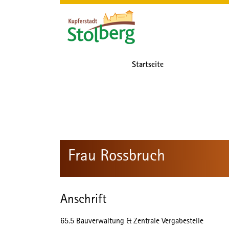
Zum Header
Zum Hauptinhalt
Zum Footer
Zum Hauptinhalt springen
Startseite
Frau Rossbruch
Anschrift
65.5 Bauverwaltung & Zentrale Vergabestelle