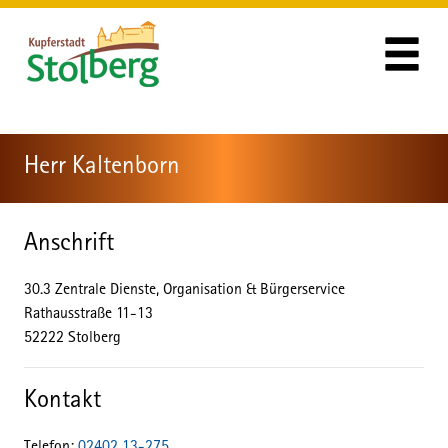
Zum Header
Zum Hauptinhalt
Zum Footer
Zum Hauptinhalt springen
Herr Kaltenborn
Anschrift
30.3 Zentrale Dienste, Organisation & Bürgerservice
Rathausstraße
11-13
52222
Stolberg
Kontakt