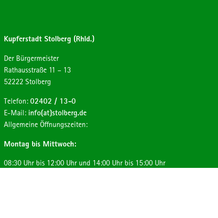
Kupferstadt Stolberg (Rhld.)
Der Bürgermeister
Strasse:
Hausnummer:
Rathausstraße
11 – 13
Postleitzahl:
Ort:
52222
Stolberg
Telefon:
02402 / 13-0
E-Mail:
info(at)stolberg.de
Allgemeine Öffnungszeiten:
Montag bis Mittwoch:
08:30 Uhr bis 12:00 Uhr und 14:00 Uhr bis 15:00 Uhr
Donnerstag:
08:30 Uhr bis 12:00 Uhr und 14:00 Uhr bis 17:30 Uhr