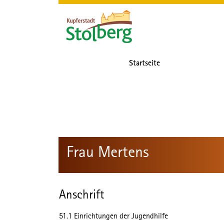
Zum Header
Zum Hauptinhalt
Zum Footer
Zum Hauptinhalt springen
Startseite
Frau Mertens
Anschrift
51.1 Einrichtungen der Jugendhilfe