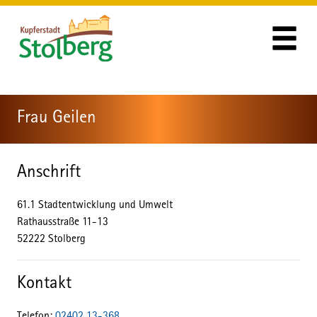
Zum Header
Zum Hauptinhalt
Zum Footer
Zum Hauptinhalt springen
Frau Geilen
Anschrift
61.1 Stadtentwicklung und Umwelt
Rathausstraße
11-13
52222
Stolberg
Kontakt