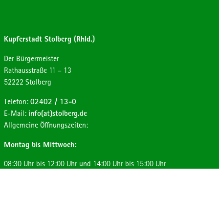
Kupferstadt Stolberg (Rhld.)
Der Bürgermeister
Strasse:
Hausnummer:
Rathausstraße
11 – 13
Postleitzahl:
Ort:
52222
Stolberg
Telefon:
02402 / 13-0
E-Mail:
info(at)stolberg.de
Allgemeine Öffnungszeiten:
Montag bis Mittwoch:
08:30 Uhr bis 12:00 Uhr und 14:00 Uhr bis 15:00 Uhr
Donnerstag:
08:30 Uhr bis 12:00 Uhr und 14:00 Uhr bis 17:30 Uhr