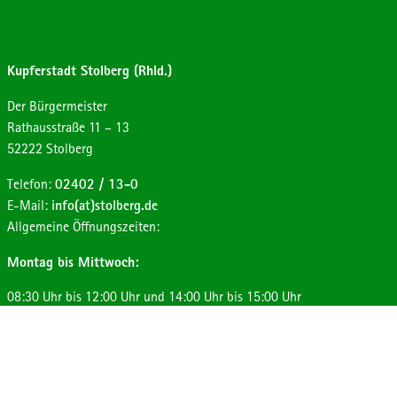
Kupferstadt Stolberg (Rhld.)
Der Bürgermeister
Strasse:
Hausnummer:
Rathausstraße
11 – 13
Postleitzahl:
Ort:
52222
Stolberg
Telefon:
02402 / 13-0
E-Mail:
info(at)stolberg.de
Allgemeine Öffnungszeiten:
Montag bis Mittwoch:
08:30 Uhr bis 12:00 Uhr und 14:00 Uhr bis 15:00 Uhr
Donnerstag:
08:30 Uhr bis 12:00 Uhr und 14:00 Uhr bis 17:30 Uhr