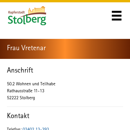
Zum Header
Zum Hauptinhalt
Zum Footer
Zum Hauptinhalt springen
Frau Vretenar
Anschrift
50.2 Wohnen und Teilhabe
Rathausstraße
11-13
52222
Stolberg
Kontakt