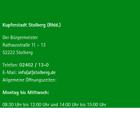
Kupferstadt Stolberg (Rhld.)
Der Bürgermeister
Strasse:
Hausnummer:
Rathausstraße
11 – 13
Postleitzahl:
Ort:
52222
Stolberg
Telefon:
02402 / 13-0
E-Mail:
info(at)stolberg.de
Allgemeine Öffnungszeiten:
Montag bis Mittwoch:
08:30 Uhr bis 12:00 Uhr und 14:00 Uhr bis 15:00 Uhr
Donnerstag:
08:30 Uhr bis 12:00 Uhr und 14:00 Uhr bis 17:30 Uhr