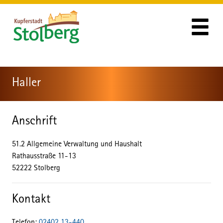
Zum Header
Zum Hauptinhalt
Zum Footer
Zum Hauptinhalt springen
Haller
Anschrift
51.2 Allgemeine Verwaltung und Haushalt
Rathausstraße
11-13
52222
Stolberg
Kontakt