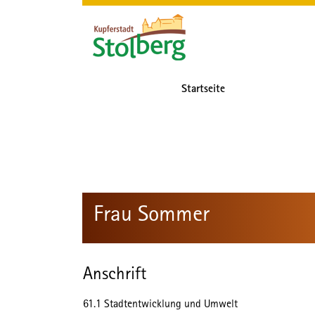
Zum Header
Zum Hauptinhalt
Zum Footer
Zum Hauptinhalt springen
Startseite
Frau Sommer
Anschrift
61.1 Stadtentwicklung und Umwelt