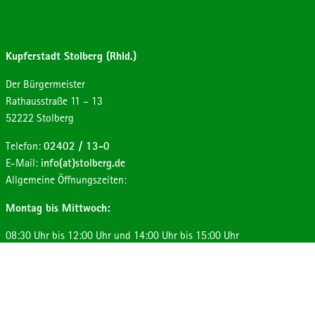
Kupferstadt Stolberg (Rhld.)
Der Bürgermeister
Strasse:
Hausnummer:
Rathausstraße
11 – 13
Postleitzahl:
Ort:
52222
Stolberg
Telefon:
02402 / 13-0
E-Mail:
info(at)stolberg.de
Allgemeine Öffnungszeiten:
Montag bis Mittwoch:
08:30 Uhr bis 12:00 Uhr und 14:00 Uhr bis 15:00 Uhr
Donnerstag:
08:30 Uhr bis 12:00 Uhr und 14:00 Uhr bis 17:30 Uhr