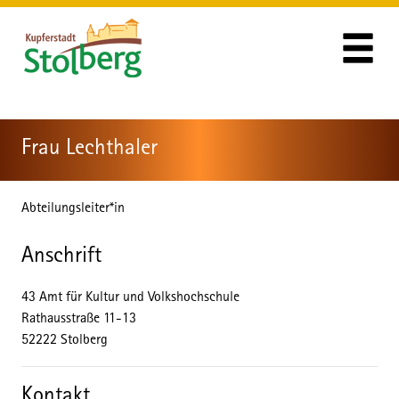
Zum Header
Zum Hauptinhalt
Zum Footer
Zum Hauptinhalt springen
Frau Lechthaler
Abteilungsleiter*in
Anschrift
43 Amt für Kultur und Volkshochschule
Rathausstraße
11-13
52222
Stolberg
Kontakt