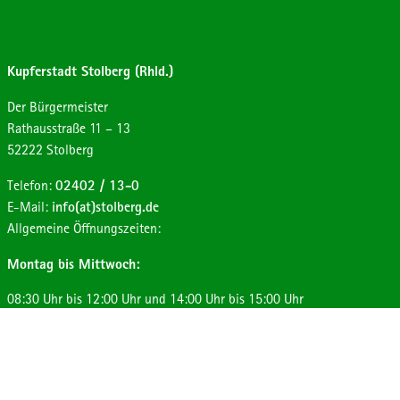
Kupferstadt Stolberg (Rhld.)
Der Bürgermeister
Strasse:
Hausnummer:
Rathausstraße
11 – 13
Postleitzahl:
Ort:
52222
Stolberg
Telefon:
02402 / 13-0
E-Mail:
info(at)stolberg.de
Allgemeine Öffnungszeiten:
Montag bis Mittwoch:
08:30 Uhr bis 12:00 Uhr und 14:00 Uhr bis 15:00 Uhr
Donnerstag:
08:30 Uhr bis 12:00 Uhr und 14:00 Uhr bis 17:30 Uhr