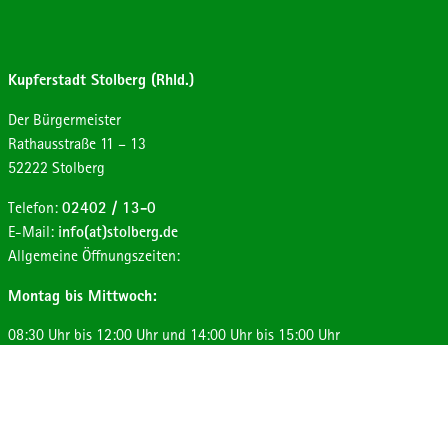
Kupferstadt Stolberg (Rhld.)
Der Bürgermeister
Strasse:
Hausnummer:
Rathausstraße
11 – 13
Postleitzahl:
Ort:
52222
Stolberg
Telefon:
02402 / 13-0
E-Mail:
info(at)stolberg.de
Allgemeine Öffnungszeiten:
Montag bis Mittwoch:
08:30 Uhr bis 12:00 Uhr und 14:00 Uhr bis 15:00 Uhr
Donnerstag:
08:30 Uhr bis 12:00 Uhr und 14:00 Uhr bis 17:30 Uhr