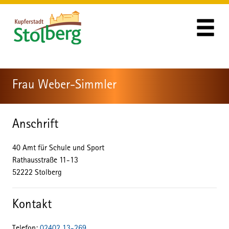
Zum Header
Zum Hauptinhalt
Zum Footer
Zum Hauptinhalt springen
Frau Weber-Simmler
Anschrift
40 Amt für Schule und Sport
Rathausstraße
11-13
52222
Stolberg
Kontakt