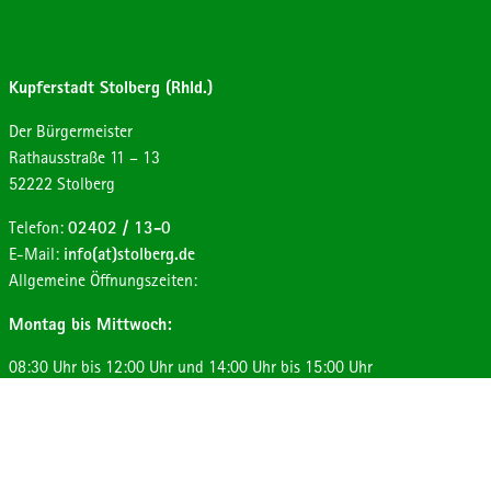
Kupferstadt Stolberg (Rhld.)
Der Bürgermeister
Strasse:
Hausnummer:
Rathausstraße
11 – 13
Postleitzahl:
Ort:
52222
Stolberg
Telefon:
02402 / 13-0
E-Mail:
info(at)stolberg.de
Allgemeine Öffnungszeiten:
Montag bis Mittwoch:
08:30 Uhr bis 12:00 Uhr und 14:00 Uhr bis 15:00 Uhr
Donnerstag:
08:30 Uhr bis 12:00 Uhr und 14:00 Uhr bis 17:30 Uhr