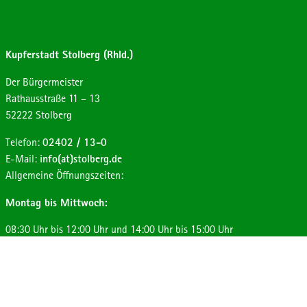
Kupferstadt Stolberg (Rhld.)
Der Bürgermeister
Strasse:
Hausnummer:
Rathausstraße
11 – 13
Postleitzahl:
Ort:
52222
Stolberg
Telefon:
02402 / 13-0
E-Mail:
info(at)stolberg.de
Allgemeine Öffnungszeiten:
Montag bis Mittwoch:
08:30 Uhr bis 12:00 Uhr und 14:00 Uhr bis 15:00 Uhr
Donnerstag:
08:30 Uhr bis 12:00 Uhr und 14:00 Uhr bis 17:30 Uhr