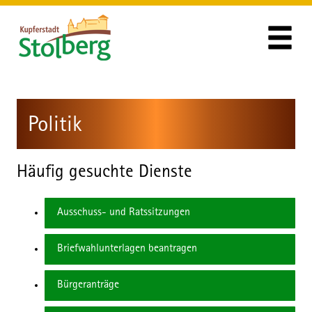
Zum Header
Zum Hauptinhalt
Zum Footer
Zum Hauptinhalt springen
Politik
Häufig gesuchte Dienste
Ausschuss- und Ratssitzungen
Briefwahlunterlagen beantragen
Bürgeranträge