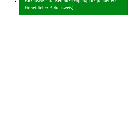
Parkausweis für Behindertenparkplätz (blauer EU-
Einheitlicher Parkausweis)